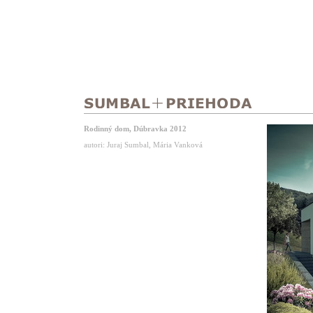
Rodinný dom, Dúbravka 2012
autori: Juraj Sumbal, Mária Vanková