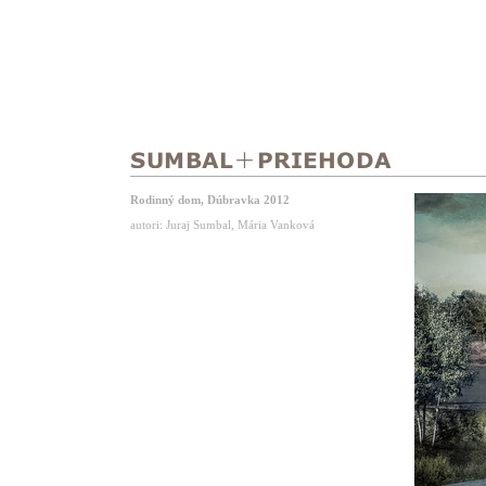
Rodinný dom, Dúbravka 2012
autori: Juraj Sumbal, Mária Vanková